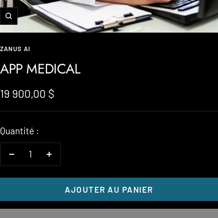
Zoom
ZANUS AI
APP MEDICAL
Prix
19 900,00 $
de
vente
Quantité :
Diminuer
Augmenter
la
la
AJOUTER AU PANIER
quantité
quantité