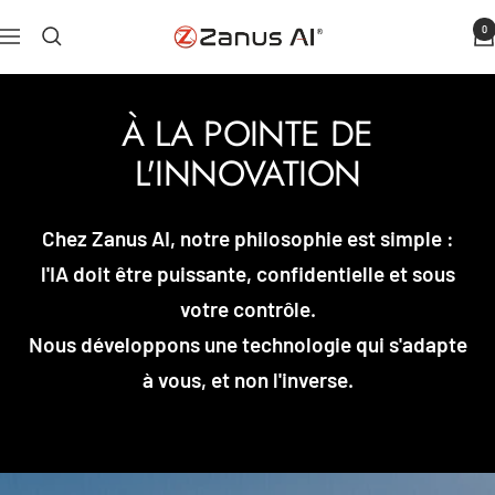
Aller
0
Zanus
Navigation
au
AI
contenu
À LA POINTE DE
L'INNOVATION
Chez Zanus AI, notre philosophie est simple :
l'IA doit être puissante, confidentielle et sous
votre contrôle.
Nous développons une technologie qui s'adapte
à vous, et non l'inverse.